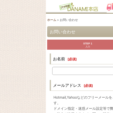
ホーム
>
お問い合わせ
お問い合わせ
STEP 1
入力
お名前
[
必須
]
メールアドレス
[
必須
]
Hotmail,Yahooなどのフリ
す。
ドメイン指定・迷惑メール設定等で