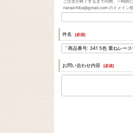
ご注文が終了するまでの間、一時的
nanaichiba@gmail.com の
件名
[
必須
]
お問い合わせ内容
[
必須
]