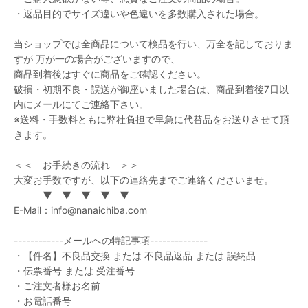
・返品目的でサイズ違いや色違いを多数購入された場合。
当ショップでは全商品について検品を行い、万全を記しておりま
すが 万が一の場合がございますので、
商品到着後はすぐに商品をご確認ください。
破損・初期不良・誤送が御座いました場合は、商品到着後7日以
内にメールにてご連絡下さい。
※送料・手数料ともに弊社負担で早急に代替品をお送りさせて頂
きます。
＜＜ お手続きの流れ ＞＞
大変お手数ですが、以下の連絡先までご連絡くださいませ。
▼ ▼ ▼ ▼ ▼
E-Mail：info@nanaichiba.com
------------メールへの特記事項--------------
・【件名】不良品交換 または 不良品返品 または 誤納品
・伝票番号 または 受注番号
・ご注文者様お名前
・お電話番号