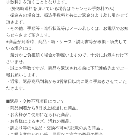
手数料】を頂くこととなります。
(発送時送料を頂いている場合はキャンセル手数料のみ)
・振込みの場合は、振込手数料と共にご返金分より差し引かせて
頂きます。
・その他、手順等・進行状況等はメール若しくは、お電話でお知
らせをさせて頂きます。
※商品が到着時、商品・箱・ケース・説明書等が破損・紛失して
いる場合には、
幾分かご負担頂く場合が御座いますので、十分にお気を付け下
さいませ。
・誠にお手数ですが、商品を返送される前に下記連絡先までご一
報お願いします。
・通常、返品商品到着から3営業日以内に返金手続きさせていた
だきます。
■返品・交換不可項目について
・商品到着から8日以上経過した商品。
・お客様がご使用になられた商品。
・お客様によるキズ、汚れの商品。
・訳あり等の※返品・交換不可※の記載のある商品 。
・ご購入意欲がない等、悪質なご注文の商品の場合。