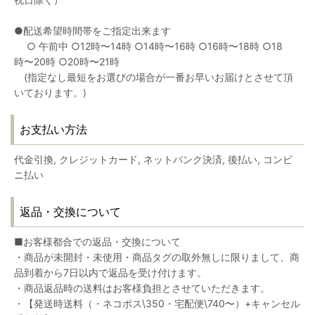
●配送希望時間帯をご指定出来ます
○ 午前中 ○12時〜14時 ○14時〜16時 ○16時〜18時 ○18
時〜20時 ○20時〜21時
(指定なし最短をお選びの場合が一番お早いお届けとさせて頂
いております。)
お支払い方法
代金引換, クレジットカード, ネットバンク決済, 後払い, コンビ
ニ払い
返品・交換について
■お客様都合での返品・交換について
・商品が未開封・未使用・商品タグの取外無しに限りまして、商
品到着から7日以内で返品を受け付けます。
・商品返品時の送料はお客様負担とさせていただきます。
・【発送時送料（・ネコポス\350・宅配便\740〜）+キャンセル