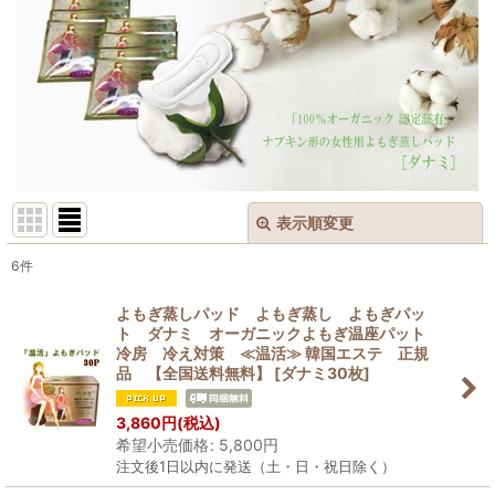
表示順変更
閉じる
6
件
表示数
:
よもぎ蒸しパッド よもぎ蒸し よもぎパッ
ト ダナミ オーガニックよもぎ温座パット
並び順
:
冷房 冷え対策 ≪温活≫ 韓国エステ 正規
品 【全国送料無料】
[
ダナミ30枚
]
絞り込む
3,860
円
(税込)
希望小売価格
:
5,800
円
注文後1日以内に発送（土・日・祝日除く）