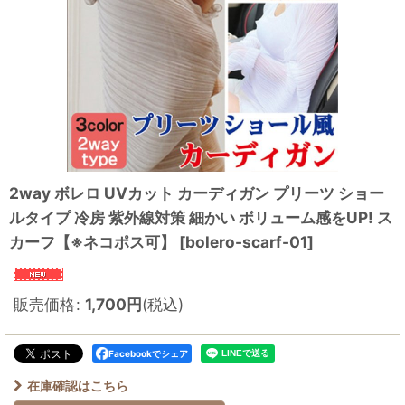
2way ボレロ UVカット カーディガン プリーツ ショー
ルタイプ 冷房 紫外線対策 細かい ボリューム感をUP! ス
カーフ【※ネコポス可】
[
bolero-scarf-01
]
販売価格
:
1,700
円
(税込)
Facebookでシェア
在庫確認はこちら