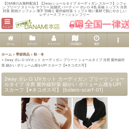
【DM便のみ無料配送】【2wayショールタイプ カーディガン スカーフ】シフォ
ン プリーツ ストール マフラー 結婚式 パーティー ボレロ 4色 長袖 トップス 冷房
対策 肩掛け シフォン 薄手 羽織り 紫外線対策 トップス 軽い素材で肌にやさしい
レディース ファッション フリー
メニュー
ホーム
カテゴリ
マイページ
ご利用案内
履歴
ホーム
>
季節商品
>
秋・冬
>
2way ボレロ UVカット カーディガン プリーツ ショールタイプ 冷房 紫外線対
策 細かい ボリューム感をUP! スカーフ【※ネコポス可】
2way ボレロ UVカット カーディガン プリーツ ショー
ルタイプ 冷房 紫外線対策 細かい ボリューム感をUP!
スカーフ【※ネコポス可】
[
bolero-scarf-01
]