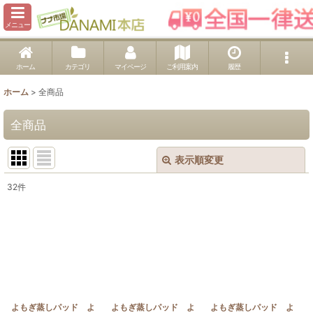
メニュー
ホーム
カテゴリ
マイページ
ご利用案内
履歴
ホーム
>
全商品
全商品
表示順変更
閉じる
32
件
表示数
:
並び順
:
絞り込む
よもぎ蒸しパッド よ
よもぎ蒸しパッド よ
よもぎ蒸しパッド よ