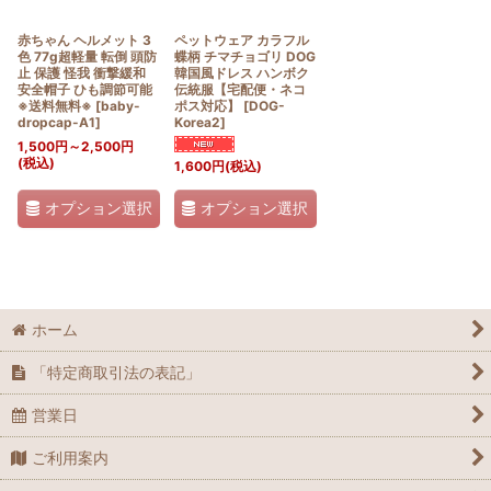
赤ちゃん ヘルメット 3
ペットウェア カラフル
色 77g超軽量 転倒 頭防
蝶柄 チマチョゴリ DOG
止 保護 怪我 衝撃緩和
韓国風ドレス ハンボク
安全帽子 ひも調節可能
伝統服【宅配便・ネコ
※送料無料※
[
baby-
ポス対応】
[
DOG-
dropcap-A1
]
Korea2
]
1,500
円
～2,500
円
(税込)
1,600
円
(税込)
オプション選択
オプション選択
ホーム
「特定商取引法の表記」
営業日
ご利用案内