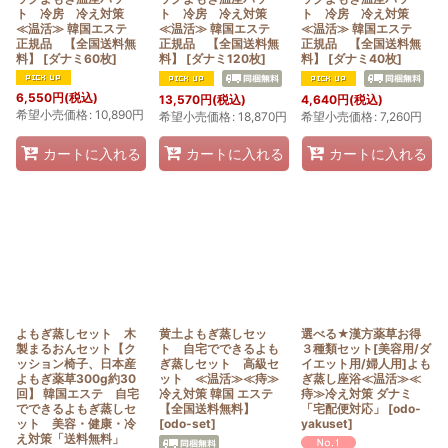
ト 冷房 冷え対策
ト 冷房 冷え対策
ト 冷房 冷え対策
≪温活≫ 韓国エステ
≪温活≫ 韓国エステ
≪温活≫ 韓国エステ
正規品 【全国送料無
正規品 【全国送料無
正規品 【全国送料無
料】
[
ダナミ60枚
]
料】
[
ダナミ120枚
]
料】
[
ダナミ40枚
]
6,550
円
(税込)
13,570
円
(税込)
4,640
円
(税込)
希望小売価格
:
10,890
円
希望小売価格
:
18,870
円
希望小売価格
:
7,260
円
カートに入れる
カートに入れる
カートに入れる
よもぎ蒸しセット 木
黄土よもぎ蒸しセッ
選べる★漢方薬草お得
製まるおんセット【ク
ト 自宅でできるよも
３種類セット[美容用/ダ
ッション椅子、日本産
ぎ蒸しセット 高級セ
イエット用/婦人用]よも
よもぎ薬草300g約30
ット ≪温活≫≪痔≫
ぎ蒸し座浴≪温活≫≪
回】 韓国エステ 自宅
冷え対策 韓国 エステ
痔≫冷え対策 ダナミ
でできるよもぎ蒸しセ
【全国送料無料】
「宅配便対応」
[
odo-
ット 美容・健康・冷
[
odo-set
]
yakuset
]
え対策「送料無料」