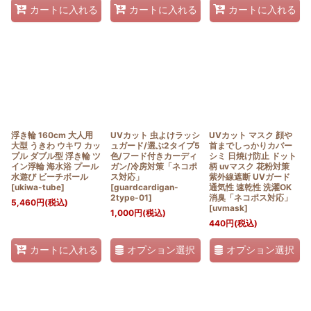
カートに入れる
カートに入れる
カートに入れる
浮き輪 160cm 大人用
UVカット 虫よけラッシ
UVカット マスク 顔や
大型 うきわ ウキワ カッ
ュガード/選ぶ2タイプ5
首までしっかりカバー
プル ダブル型 浮き輪 ツ
色/フード付きカーディ
シミ 日焼け防止 ドット
イン浮輪 海水浴 プール
ガン/冷房対策「ネコポ
柄 uvマスク 花粉対策
水遊び ビーチボール
ス対応」
紫外線遮断 UVガード
[
ukiwa-tube
]
[
guardcardigan-
通気性 速乾性 洗濯OK
2type-01
]
消臭「ネコポス対応」
5,460
円
(税込)
[
uvmask
]
1,000
円
(税込)
440
円
(税込)
オプション選択
オプション選択
カートに入れる