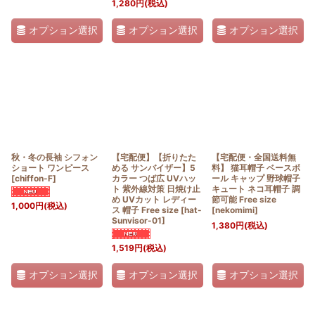
1,280
円
(税込)
オプション選択
オプション選択
オプション選択
秋・冬の長袖 シフォン
【宅配便】【折りたた
【宅配便・全国送料無
ショート ワンピース
める サンバイザー】5
料】 猫耳帽子 ベースボ
[
chiffon-F
]
カラー つば広 UVハッ
ール キャップ 野球帽子
ト 紫外線対策 日焼け止
キュート ネコ耳帽子 調
め UVカット レディー
節可能 Free size
1,000
円
(税込)
ス 帽子 Free size
[
hat-
[
nekomimi
]
Sunvisor-01
]
1,380
円
(税込)
1,519
円
(税込)
オプション選択
オプション選択
オプション選択