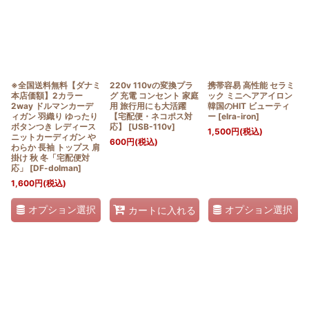
※全国送料無料【ダナミ
220v 110vの変換プラ
携帯容易 高性能 セラミ
本店価額】2カラー
グ 充電 コンセント 家庭
ック ミニヘアアイロン
2way ドルマンカーデ
用 旅行用にも大活躍
韓国のHIT ビューティ
ィガン 羽織り ゆったり
【宅配便・ネコポス対
ー
[
elra-iron
]
ボタンつき レディース
応】
[
USB-110v
]
1,500
円
(税込)
ニットカーディガン や
600
円
(税込)
わらか 長袖 トップス 肩
掛け 秋 冬「宅配便対
応」
[
DF-dolman
]
1,600
円
(税込)
オプション選択
オプション選択
カートに入れる