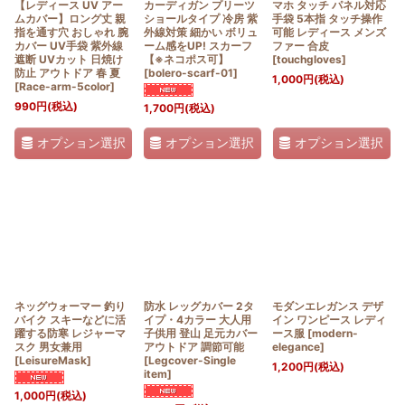
【レディース UV アー
カーディガン プリーツ
マホ タッチ パネル対応
ムカバー】ロング丈 親
ショールタイプ 冷房 紫
手袋 5本指 タッチ操作
指を通す穴 おしゃれ 腕
外線対策 細かい ボリュ
可能 レディース メンズ
カバー UV手袋 紫外線
ーム感をUP! スカーフ
ファー 合皮
遮断 UVカット 日焼け
【※ネコポス可】
[
touchgloves
]
防止 アウトドア 春 夏
[
bolero-scarf-01
]
1,000
円
(税込)
[
Race-arm-5color
]
990
円
(税込)
1,700
円
(税込)
オプション選択
オプション選択
オプション選択
ネッグウォーマー 釣り
防水 レッグカバー 2タ
モダンエレガンス デザ
バイク スキーなどに活
イプ・4カラー 大人用
イン ワンピース レディ
躍する防寒 レジャーマ
子供用 登山 足元カバー
ース服
[
modern-
スク 男女兼用
アウトドア 調節可能
elegance
]
[
LeisureMask
]
[
Legcover-Single
1,200
円
(税込)
item
]
1,000
円
(税込)