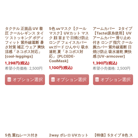
タクテル 正規品 UV 着
5色 uvマスク【クール
アームカバー 2タイプ
圧 クールレギンス タイ
マスク】UVカット マス
【Tactel原糸使用】UV
ツ ストッキング ボディ
ク 顔 首まで 日焼け防止
アームカバー 滑り止め
フィット 紫外線遮断 暑
ロング フェイスカバー
付き ロング 指穴 クール
さ対策 補正 ウェア 爽快
uvガード ひんやり 吸水
腕カバー 紫外線遮断 日
涼感「ネコポス対応」
速乾 夏「ネコポス対
焼け防止 吸水速乾 爽快
[
cool-leggings
]
応」
[
PLCEDE-
感
[
UV-armcover
]
CoolMask
]
1,298
円
(税込)
1,390
円
(税込)
1,100
円
(税込)
希望小売価格
:
2,500
円
希望小売価格
:
2,500
円
オプション選択
オプション選択
オプション選択
5色 重ねレース付き
2way ボレロ UVカット
【特価】5タイプ 8色 ス