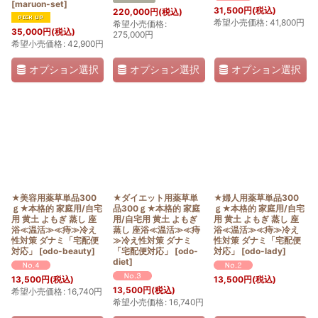
[
maruon-set
]
31,500
円
(税込)
220,000
円
(税込)
希望小売価格
:
41,800
円
希望小売価格
:
35,000
円
(税込)
275,000
円
希望小売価格
:
42,900
円
オプション選択
オプション選択
オプション選択
★美容用薬草単品300
★ダイエット用薬草単
★婦人用薬草単品300
ｇ★本格的 家庭用/自宅
品300ｇ★本格的 家庭
ｇ★本格的 家庭用/自宅
用 黄土 よもぎ 蒸し 座
用/自宅用 黄土 よもぎ
用 黄土 よもぎ 蒸し 座
浴≪温活≫≪痔≫冷え
蒸し 座浴≪温活≫≪痔
浴≪温活≫≪痔≫冷え
性対策 ダナミ「宅配便
≫冷え性対策 ダナミ
性対策 ダナミ「宅配便
対応」
[
odo-beauty
]
「宅配便対応」
[
odo-
対応」
[
odo-lady
]
diet
]
13,500
円
(税込)
13,500
円
(税込)
13,500
円
(税込)
希望小売価格
:
16,740
円
希望小売価格
:
16,740
円