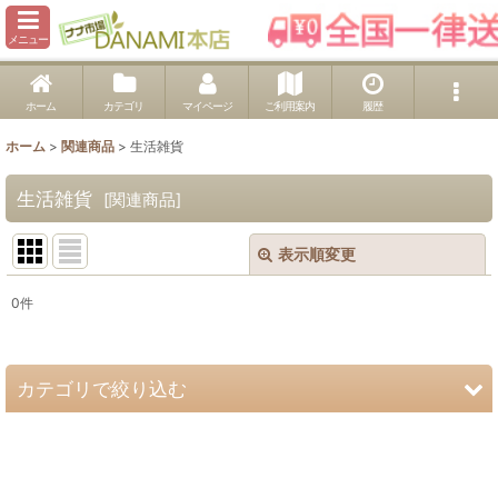
メニュー
ホーム
カテゴリ
マイページ
ご利用案内
履歴
ホーム
>
関連商品
>
生活雑貨
生活雑貨
[
関連商品
]
表示順変更
閉じる
0
件
サブカテゴリ
:
表示数
:
カテゴリで絞り込む
並び順
:
生活雑貨 (全商品)
子供の用品